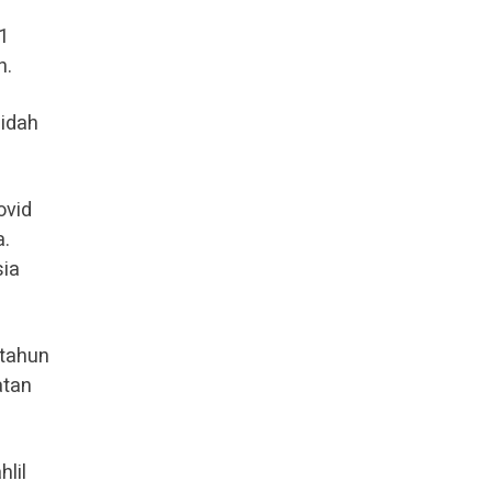
1
n.
jidah
ovid
a.
sia
 tahun
atan
lil