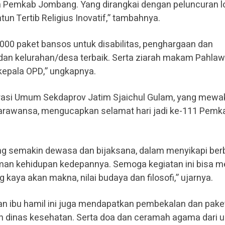
an Pemkab Jombang. Yang dirangkai dengan peluncuran l
un Tertib Religius Inovatif,” tambahnya.
4000 paket bansos untuk disabilitas, penghargaan dan
dan kelurahan/desa terbaik. Serta ziarah makam Pahla
kepala OPD,” ungkapnya.
trasi Umum Sekdaprov Jatim Sjaichul Gulam, yang mewak
Parawansa, mengucapkan selamat hari jadi ke-111 Pemk
 semakin dewasa dan bijaksana, dalam menyikapi ber
an kehidupan kedepannya. Semoga kegiatan ini bisa m
aya akan makna, nilai budaya dan filosofi,” ujarnya.
san ibu hamil ini juga mendapatkan pembekalan dan pake
an dinas kesehatan. Serta doa dan ceramah agama dari 