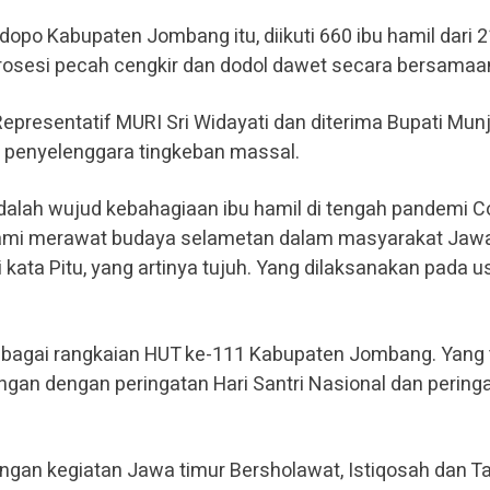
opo Kabupaten Jombang itu, diikuti 660 ibu hamil dari 2
osesi pecah cengkir dan dodol dawet secara bersamaa
Representatif MURI Sri Widayati dan diterima Bupati Mun
 penyelenggara tingkeban massal.
adalah wujud kebahagiaan ibu hamil di tengah pandemi C
a kami merawat budaya selametan dalam masyarakat Jaw
i kata Pitu, yang artinya tujuh. Yang dilaksanakan pada u
ebagai rangkaian HUT ke-111 Kabupaten Jombang. Yang
ringan dengan peringatan Hari Santri Nasional dan pering
ngan kegiatan Jawa timur Bersholawat, Istiqosah dan Tah