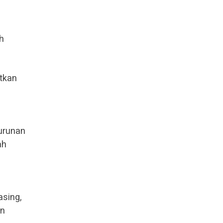
h
atkan
urunan
ah
asing,
an