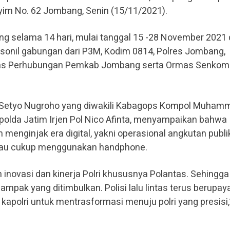
im No. 62 Jombang, Senin (15/11/2021).
ng selama 14 hari, mulai tanggal 15 -28 November 2021
ersonil gabungan dari P3M, Kodim 0814, Polres Jombang,
inas Perhubungan Pemkab Jombang serta Ormas Senkom 
Setyo Nugroho yang diwakili Kabagops Kompol Muham
lda Jatim Irjen Pol Nico Afinta, menyampaikan bahwa
menginjak era digital, yakni operasional angkutan publi
au cukup menggunakan handphone.
n inovasi dan kinerja Polri khususnya Polantas. Sehingga
pak yang ditimbulkan. Polisi lalu lintas terus berupay
kapolri untuk mentrasformasi menuju polri yang presisi,