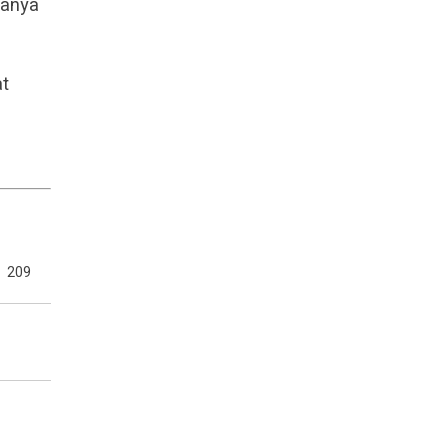
tanya
at
b
209