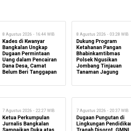
8 Agustus 2026 - 16:44 WIB
8 Agustus 2026 - 03:28 WIB
Kades di Kwanyar
Dukung Program
Bangkalan Ungkap
Ketahanan Pangan
Dugaan Permintaan
Bhabinkamtibmas
Uang dalam Pencairan
Polsek Ngusikan
Dana Desa, Camat
Jombang Tinjauan
Belum Beri Tanggapan
Tanaman Jagung
7 Agustus 2026 - 22:27 WIB
7 Agustus 2026 - 20:37 WIB
Ketua Perkumpulan
Dugaan Pungutan di
Jurnalis Bangkalan
Lingkungan Pendidika
Sampaikan Duka atas
Tragah Disorot, GMNI