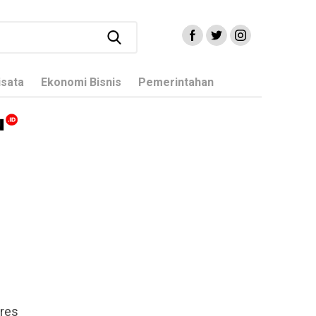
isata
Ekonomi Bisnis
Pemerintahan
lres