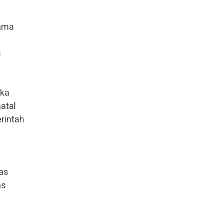
tama
s
gka
atal
rintah
as
as