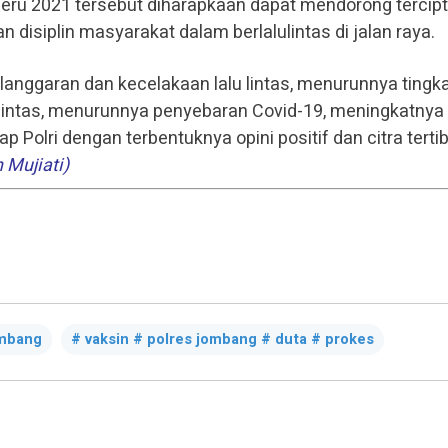
ru 2021 tersebut diharapkaan dapat mendorong tercip
 disiplin masyarakat dalam berlalulintas di jalan raya.
elanggaran dan kecelakaan lalu lintas, menurunnya tingk
u lintas, menurunnya penyebaran Covid-19, meningkatnya
Polri dengan terbentuknya opini positif dan citra terti
n Mujiati)
ombang
vaksin # polres jombang # duta # prokes