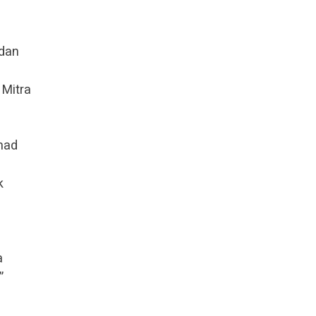
 dan
Mitra
mad
k
a
”