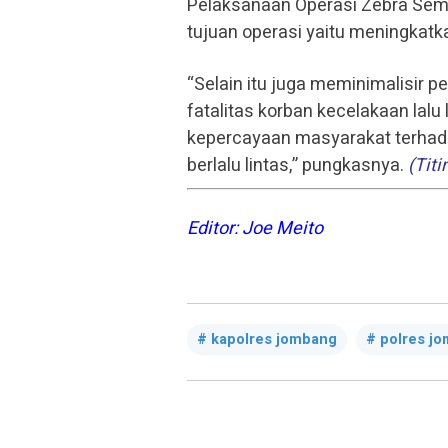
Pelaksanaan Operasi Zebra Seme
tujuan operasi yaitu meningkatkan
“Selain itu juga meminimalisir p
fatalitas korban kecelakaan lal
kepercayaan masyarakat terhadap 
berlalu lintas,” pungkasnya.
(Titi
Editor: Joe Meito
kapolres jombang
polres j