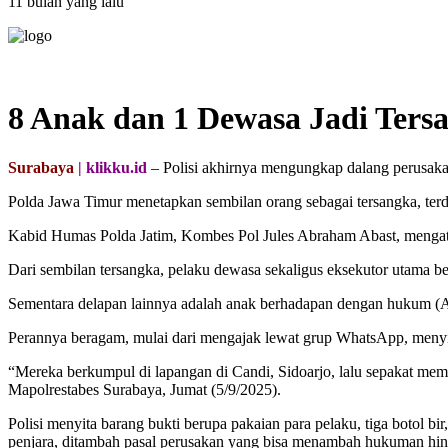
11 bulan yang lalu
8 Anak dan 1 Dewasa Jadi Ter
Surabaya
| klikku.id
– Polisi akhirnya mengungkap dalang perusak
Polda Jawa Timur menetapkan sembilan orang sebagai tersangka, terd
Kabid Humas Polda Jatim, Kombes Pol Jules Abraham Abast, mengataka
Dari sembilan tersangka, pelaku dewasa sekaligus eksekutor utama ber
Sementara delapan lainnya adalah anak berhadapan dengan hukum (
Perannya beragam, mulai dari mengajak lewat grup WhatsApp, menyia
“Mereka berkumpul di lapangan di Candi, Sidoarjo, lalu sepakat mem
Mapolrestabes Surabaya, Jumat (5/9/2025).
Polisi menyita barang bukti berupa pakaian para pelaku, tiga botol b
penjara, ditambah pasal perusakan yang bisa menambah hukuman hin