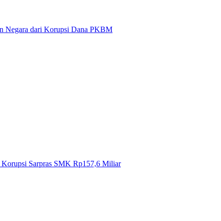
ian Negara dari Korupsi Dana PKBM
s Korupsi Sarpras SMK Rp157,6 Miliar