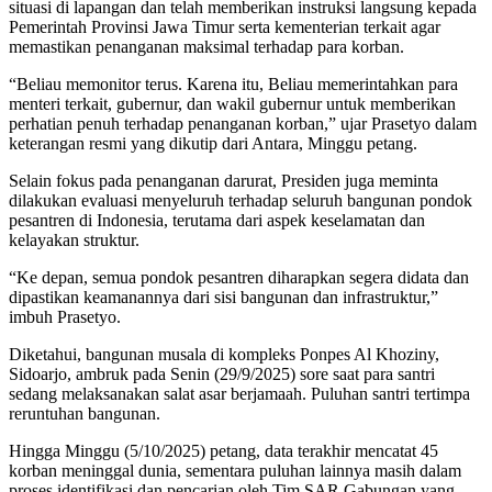
situasi di lapangan dan telah memberikan instruksi langsung kepada
Pemerintah Provinsi Jawa Timur serta kementerian terkait agar
memastikan penanganan maksimal terhadap para korban.
“Beliau memonitor terus. Karena itu, Beliau memerintahkan para
menteri terkait, gubernur, dan wakil gubernur untuk memberikan
perhatian penuh terhadap penanganan korban,” ujar Prasetyo dalam
keterangan resmi yang dikutip dari Antara, Minggu petang.
Selain fokus pada penanganan darurat, Presiden juga meminta
dilakukan evaluasi menyeluruh terhadap seluruh bangunan pondok
pesantren di Indonesia, terutama dari aspek keselamatan dan
kelayakan struktur.
“Ke depan, semua pondok pesantren diharapkan segera didata dan
dipastikan keamanannya dari sisi bangunan dan infrastruktur,”
imbuh Prasetyo.
Diketahui, bangunan musala di kompleks Ponpes Al Khoziny,
Sidoarjo, ambruk pada Senin (29/9/2025) sore saat para santri
sedang melaksanakan salat asar berjamaah. Puluhan santri tertimpa
reruntuhan bangunan.
Hingga Minggu (5/10/2025) petang, data terakhir mencatat 45
korban meninggal dunia, sementara puluhan lainnya masih dalam
proses identifikasi dan pencarian oleh Tim SAR Gabungan yang