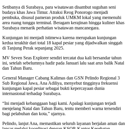
Setibanya di Surabaya, para wisatawan disambut suguhan seni
budaya khas Jawa Timur. Atraksi Reog Ponorogo menjadi
pembuka, disusul pameran produk UMKM lokal yang memenuhi
area ruang tunggu terminal. Beragam kerajinan hingga kuliner khas
Surabaya menarik perhatian wisatawan mancanegara.
Kunjungan ini menjadi istimewa karena merupakan kunjungan
kedua terakhir dari total 18 kapal pesiar yang dijadwalkan singgah
di Tanjung Perak sepanjang 2025.
MV Seven Seas Explorer sendiri tercatat dua kali bersandar tahun
ini, setelah sebelumnya hadir pada Januari lalu saat arus balik Natal
dan Tahun Baru.
General Manager Cabang Kalimas dan GSN Pelindo Regional 3
Sub Regional Jawa, Ana Adiliya, menyebut tingginya frekuensi
kunjungan kapal pesiar sebagai bukti kepercayaan dunia
internasional terhadap Surabaya.
“Ini menjadi kebanggaan bagi kami. Apalagi kunjungan terjadi
menjelang Natal dan Tahun Baru, tentu memberi warna tersendiri
bagi pelabuhan dan kota,” ujarnya.
Pelindo, lanjut Ana, memastikan seluruh layanan berjalan aman dan
lancar melalui koordinasi dengan KSOP, Kantor Kesehatan