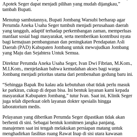
Apotek Seger dapat menjadi pilihan yang mudah dijangkau,”
tambah Bupati.
Menutup sambutannya, Bupati Jombang Warsubi berharap agar
Perumda Aneka Usaha Seger tumbuh menjadi perusahaan daerah
yang tangguh, adaptif terhadap perkembangan zaman, memperluas
manfaat sosial bagi masyarakat, serta memberikan kontribusi nyata
bagi kemajuan pembangunan dan peningkatan Pendapatan Asli
Daerah (PAD) Kabupaten Jombang untuk mewujudkan Jombang
yang Maju dan Sejahtera Untuk Semua.
Direktur Perumda Aneka Usaha Seger, Ivan Dwi Fibrian, M.Kom.,
M.I.Kom., menjelaskan bahwa kemudahan akses bagi warga
Jombang menjadi prioritas utama dari pembenahan gedung baru ini.
“Sehingga Bapak Ibu kalau ada kebutuhan obat tidak perlu masuk
ke parkiran, cukup di depan bisa. Ini bentuk layanan kami kepada
masyarakat Kabupaten Jombang,” tutur Ivan. Saat ini, Klinik Seger
juga telah diperkuat oleh layanan dokter spesialis hingga
laboratorium medis.
Pelayanan yang diberikan Perumda Seger dipastikan tidak akan
berhenti di sini. Sebagai bentuk komitmen jangka panjang,
manajemen saat ini tengah melakukan persiapan matang untuk
menghadirkan fasilitas ruang Rawat Inap di sisi utara kawasan