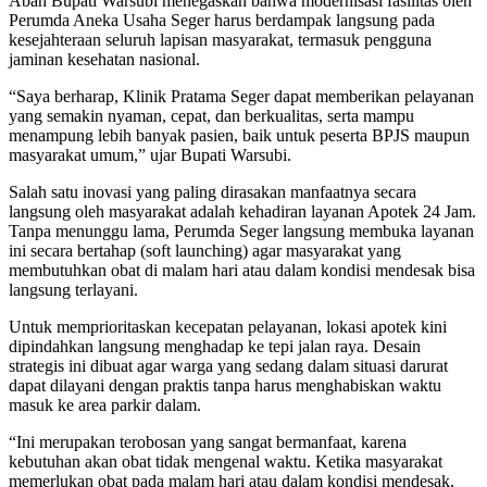
Abah Bupati Warsubi menegaskan bahwa modernisasi fasilitas oleh
Perumda Aneka Usaha Seger harus berdampak langsung pada
kesejahteraan seluruh lapisan masyarakat, termasuk pengguna
jaminan kesehatan nasional.
“Saya berharap, Klinik Pratama Seger dapat memberikan pelayanan
yang semakin nyaman, cepat, dan berkualitas, serta mampu
menampung lebih banyak pasien, baik untuk peserta BPJS maupun
masyarakat umum,” ujar Bupati Warsubi.
Salah satu inovasi yang paling dirasakan manfaatnya secara
langsung oleh masyarakat adalah kehadiran layanan Apotek 24 Jam.
Tanpa menunggu lama, Perumda Seger langsung membuka layanan
ini secara bertahap (soft launching) agar masyarakat yang
membutuhkan obat di malam hari atau dalam kondisi mendesak bisa
langsung terlayani.
Untuk memprioritaskan kecepatan pelayanan, lokasi apotek kini
dipindahkan langsung menghadap ke tepi jalan raya. Desain
strategis ini dibuat agar warga yang sedang dalam situasi darurat
dapat dilayani dengan praktis tanpa harus menghabiskan waktu
masuk ke area parkir dalam.
“Ini merupakan terobosan yang sangat bermanfaat, karena
kebutuhan akan obat tidak mengenal waktu. Ketika masyarakat
memerlukan obat pada malam hari atau dalam kondisi mendesak,