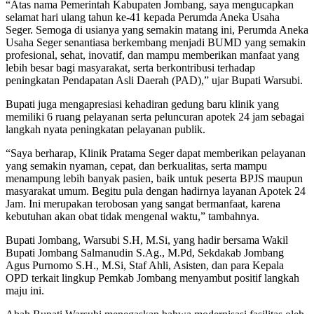
“Atas nama Pemerintah Kabupaten Jombang, saya mengucapkan
selamat hari ulang tahun ke-41 kepada Perumda Aneka Usaha
Seger. Semoga di usianya yang semakin matang ini, Perumda Aneka
Usaha Seger senantiasa berkembang menjadi BUMD yang semakin
profesional, sehat, inovatif, dan mampu memberikan manfaat yang
lebih besar bagi masyarakat, serta berkontribusi terhadap
peningkatan Pendapatan Asli Daerah (PAD),” ujar Bupati Warsubi.
Bupati juga mengapresiasi kehadiran gedung baru klinik yang
memiliki 6 ruang pelayanan serta peluncuran apotek 24 jam sebagai
langkah nyata peningkatan pelayanan publik.
“Saya berharap, Klinik Pratama Seger dapat memberikan pelayanan
yang semakin nyaman, cepat, dan berkualitas, serta mampu
menampung lebih banyak pasien, baik untuk peserta BPJS maupun
masyarakat umum. Begitu pula dengan hadirnya layanan Apotek 24
Jam. Ini merupakan terobosan yang sangat bermanfaat, karena
kebutuhan akan obat tidak mengenal waktu,” tambahnya.
Bupati Jombang, Warsubi S.H, M.Si, yang hadir bersama Wakil
Bupati Jombang Salmanudin S.Ag., M.Pd, Sekdakab Jombang
Agus Purnomo S.H., M.Si, Staf Ahli, Asisten, dan para Kepala
OPD terkait lingkup Pemkab Jombang menyambut positif langkah
maju ini.