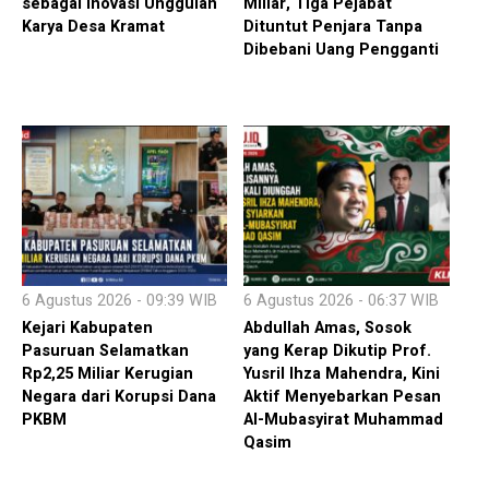
sebagai Inovasi Unggulan
Miliar, Tiga Pejabat
Karya Desa Kramat
Dituntut Penjara Tanpa
Dibebani Uang Pengganti
6 Agustus 2026 - 09:39 WIB
6 Agustus 2026 - 06:37 WIB
Kejari Kabupaten
Abdullah Amas, Sosok
Pasuruan Selamatkan
yang Kerap Dikutip Prof.
Rp2,25 Miliar Kerugian
Yusril Ihza Mahendra, Kini
Negara dari Korupsi Dana
Aktif Menyebarkan Pesan
PKBM
Al-Mubasyirat Muhammad
Qasim