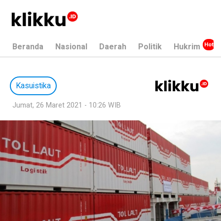
Beranda
Nasional
Daerah
Politik
Hukrim
Kasuistika
Jumat, 26 Maret 2021 - 10:26 WIB