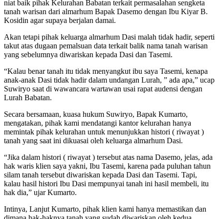
niat baik pihak Kelurahan Babatan terkait permasalahan sengketa
tanah warisan dari almarhum Bapak Dasemo dengan Ibu Kiyar B.
Kosidin agar supaya berjalan damai.
Akan tetapi pihak keluarga almarhum Dasi malah tidak hadir, seperti
takut atas dugaan pemalsuan data terkait balik nama tanah warisan
yang sebelumnya diwariskan kepada Dasi dan Tasemi.
“Kalau benar tanah itu tidak menyangkut ibu saya Tasemi, kenapa
anak-anak Dasi tidak hadir dalam undangan Lurah, ” ada apa,” ucap
Suwiryo saat di wawancara wartawan usai rapat audensi dengan
Lurah Babatan.
Secara bersamaan, kuasa hukum Suwiryo, Bapak Kumarto,
mengatakan, pihak kami mendatangi kantor kelurahan hanya
memintak pihak kelurahan untuk menunjukkan histori ( riwayat )
tanah yang saat ini dikuasai oleh keluarga almarhum Dasi.
“Jika dalam histori ( riwayat ) tersebut atas nama Dasemo, jelas, ada
hak waris klien saya yakni, Ibu Tasemi, karena pada puluhan tahun
silam tanah tersebut diwariskan kepada Dasi dan Tasemi. Tapi,
kalau hasil histori Ibu Dasi mempunyai tanah ini hasil membeli, itu
hak dia,” ujar Kumarto.
Intinya, Lanjut Kumarto, pihak klien kami hanya memastikan dan
dimana hak-haknya tanah yang sudah diwariskan oleh kedua