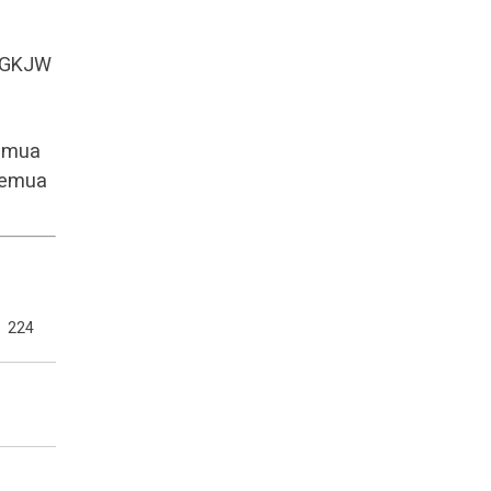
a GKJW
semua
 semua
224