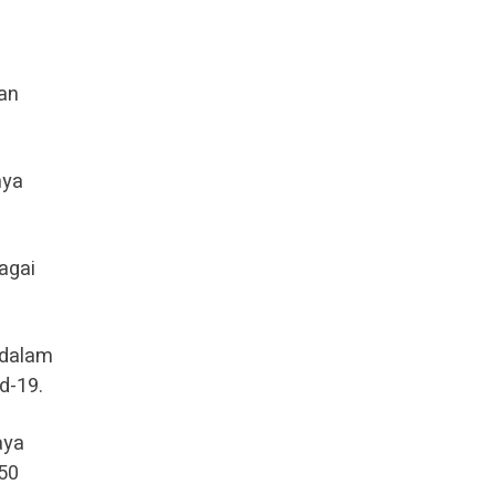
tan
nya
agai
 dalam
d-19.
aya
50