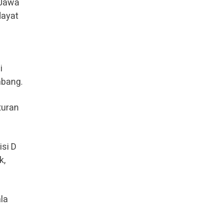
 Jawa
dayat
i
mbang.
turan
isi D
k,
la