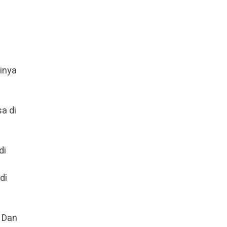
inya
a di
di
.
di
. Dan