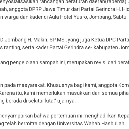
nyosialisasikan rancangan peraturan daerah(raperda)
h, anggota DPRP Jawa Timur dari Partai Gerindra H. Hi
n warga dan kader di Aula Hotel Yusro, Jombang, Sabtu
PRD Jombang H. Makin. SP MSi, yang juga Ketua DPC Parta
 ranting, serta kader Partai Gerindra se- kabupaten Jo
tang pengelolaan sampah ini, merupakan revisi dari pera
ikan pada masyarakat. Khususnya bagi kami, anggota Kom
 Karena itu, kami memerlukan masukkan dari semua piha
berada di sekitar kita,” ujarnya.
i menyampaikan bahwa pertemuan ini menghadirkan Kepa
ng telah bermitra dengan Universitas Wahab Hasbullah