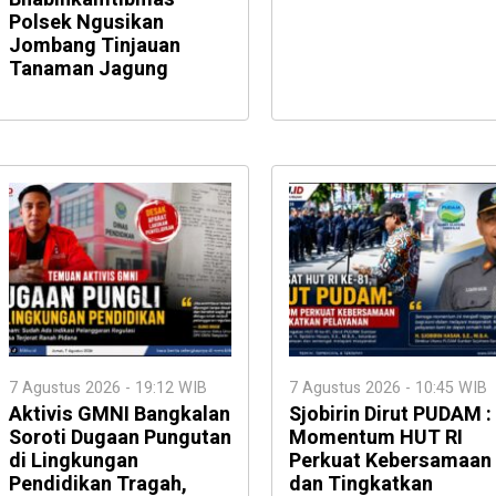
Polsek Ngusikan
Jombang Tinjauan
Tanaman Jagung
7 Agustus 2026 - 19:12 WIB
7 Agustus 2026 - 10:45 WIB
Aktivis GMNI Bangkalan
Sjobirin Dirut PUDAM :
Soroti Dugaan Pungutan
Momentum HUT RI
di Lingkungan
Perkuat Kebersamaan
Pendidikan Tragah,
dan Tingkatkan