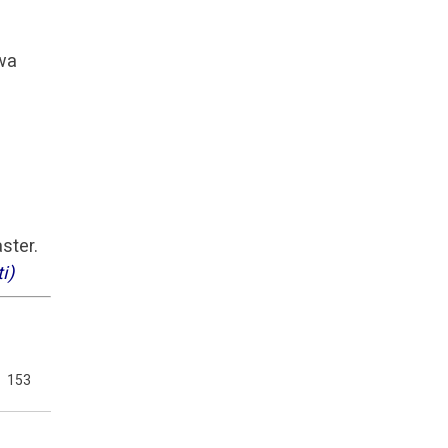
awa
ster.
ti)
153