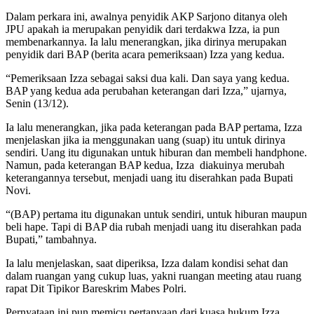
Dalam perkara ini, awalnya penyidik AKP Sarjono ditanya oleh
JPU apakah ia merupakan penyidik dari terdakwa Izza, ia pun
membenarkannya. Ia lalu menerangkan, jika dirinya merupakan
penyidik dari BAP (berita acara pemeriksaan) Izza yang kedua.
“Pemeriksaan Izza sebagai saksi dua kali. Dan saya yang kedua.
BAP yang kedua ada perubahan keterangan dari Izza,” ujarnya,
Senin (13/12).
Ia lalu menerangkan, jika pada keterangan pada BAP pertama, Izza
menjelaskan jika ia menggunakan uang (suap) itu untuk dirinya
sendiri. Uang itu digunakan untuk hiburan dan membeli handphone.
Namun, pada keterangan BAP kedua, Izza diakuinya merubah
keterangannya tersebut, menjadi uang itu diserahkan pada Bupati
Novi.
“(BAP) pertama itu digunakan untuk sendiri, untuk hiburan maupun
beli hape. Tapi di BAP dia rubah menjadi uang itu diserahkan pada
Bupati,” tambahnya.
Ia lalu menjelaskan, saat diperiksa, Izza dalam kondisi sehat dan
dalam ruangan yang cukup luas, yakni ruangan meeting atau ruang
rapat Dit Tipikor Bareskrim Mabes Polri.
Pernyataan ini pun memicu pertanyaan dari kuasa hukum Izza,