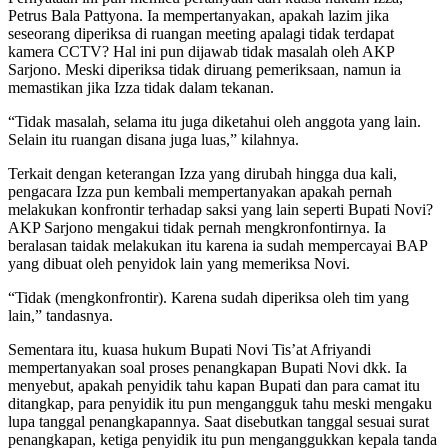
Petrus Bala Pattyona. Ia mempertanyakan, apakah lazim jika
seseorang diperiksa di ruangan meeting apalagi tidak terdapat
kamera CCTV? Hal ini pun dijawab tidak masalah oleh AKP
Sarjono. Meski diperiksa tidak diruang pemeriksaan, namun ia
memastikan jika Izza tidak dalam tekanan.
“Tidak masalah, selama itu juga diketahui oleh anggota yang lain.
Selain itu ruangan disana juga luas,” kilahnya.
Terkait dengan keterangan Izza yang dirubah hingga dua kali,
pengacara Izza pun kembali mempertanyakan apakah pernah
melakukan konfrontir terhadap saksi yang lain seperti Bupati Novi?
AKP Sarjono mengakui tidak pernah mengkronfontirnya. Ia
beralasan taidak melakukan itu karena ia sudah mempercayai BAP
yang dibuat oleh penyidok lain yang memeriksa Novi.
“Tidak (mengkonfrontir). Karena sudah diperiksa oleh tim yang
lain,” tandasnya.
Sementara itu, kuasa hukum Bupati Novi Tis’at Afriyandi
mempertanyakan soal proses penangkapan Bupati Novi dkk. Ia
menyebut, apakah penyidik tahu kapan Bupati dan para camat itu
ditangkap, para penyidik itu pun mengangguk tahu meski mengaku
lupa tanggal penangkapannya. Saat disebutkan tanggal sesuai surat
penangkapan, ketiga penyidik itu pun menganggukkan kepala tanda