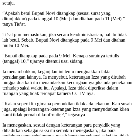
setuju.
“Apakah betul Bupati Novi ditangkap (sesuai surat yang
ditunjukkan) pada tanggal 10 (Mei) dan ditahan pada 11 (Mei),”
tanya Tis’at.
Ti’sat pun memastukan, jika secara keadministrasian, hal itu tidak
lah betul. Sebab, Bupati Novi ditangkap pada 9 Mei dan ditahan
mulai 10 Mei.
“Bupati ditangkap pada pada 9 Mei. Kenapa suratnya tertulis
(tanggal) 10,” ujarnya ditemui usai sidang.
Ia menambahkan, keganjilan ini tentu menguakkan fakta
persidangan lainnya. Ia menyebut, keterangan Izza yang dirubah
hingga dua kali itu menandaskan kecurigaannya jika ada penekanan
terhadap saksi waktu itu. Apalagi, Izza tidak diperiksa dalam
ruangan yang tidak terdapat kamera CCTV nya.
“Kalau seperti itu gimana pembuktian tidak ada tekanan. Kan susah
juga, apalagi keterangan-keterangan Izza yang menyudutkan klien
kami tidak pernah dikonfrontir,?,” tegasnya.
Ia menegaskan, sesuai dengan keterangan para penyidik yang
dihadirkan sebagai saksi itu semakin menegaskan, jika para
terdakwa yang sebelumnya masih berstatus sebagai saksi itu, tidak