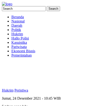
Beranda
Nasional
Daerah
Politik
Hukrim
Hallo Polisi
Kasuistika
Pariwisata
Ekonomi Bisnis
Pemerintahan
Hukrim
Peristiwa
Jumat, 24 Desember 2021 - 10:45 WIB