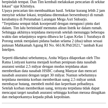
berpindah tempat. Dan Tim kembali melakukan pencarian di sekitar
lokasi” ujar Khristiya.
Upaya pencarian tim membuahkan hasil. Sekitar kurang lebih 2 jam
menyisir sekitar lokasi, terpidana ditemukan bersembunyi di rumah
kerabatnya di Perumahan Larangan Mega Asri Sidoarjo.
“Terpidana sempat tidak koorperatif dengan mengunci pintu dari
dalam. Tim lalu berinisiatif memutus aliran listrik ke dalam rumah.
Sehingga akhirnya terpidana menyerah setelah menunggu beberapa
waktu dan selanjutnya segera dibawa ke Lapas Kelas 1 Surabaya di
Porong untuk menjalani pidana badan selama 2 (dua) tahun sesuai
putusan Mahkamah Agung RI No. 661/K/Pid/2021,” tambah Kasi
Intelijen.
Seperti diketahui sebelumnya, Anita Wijaya dilaporkan oleh Tho
Ratna Listiyani karena menjadi korban penipuan data nasabah
asuransi senilai 2,5 milyar dengan modus terpidana akan
memberikan data nasabah HSBC cabang Manyar dan mencari
nasabah asuransi dengan target 30 milyar. Namun sebelumnya
terpidana meminta korban memberikan uang 2,5 milyar untuk
membayar hutang, membeli mobil dan keperluan pribadinya.
Setelah korban memberikan uang, ternyata terpidana tidak dapat
mencapai target nasabah asuransi sehingga korban merasa dirugikan
dan melaporkannya kepada pihak kepolisian.