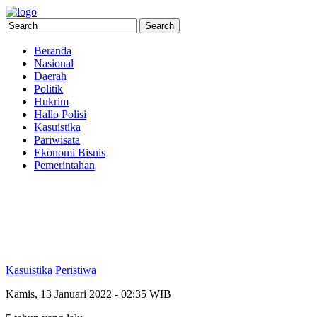
Beranda
Nasional
Daerah
Politik
Hukrim
Hallo Polisi
Kasuistika
Pariwisata
Ekonomi Bisnis
Pemerintahan
Kasuistika
Peristiwa
Kamis, 13 Januari 2022 - 02:35 WIB