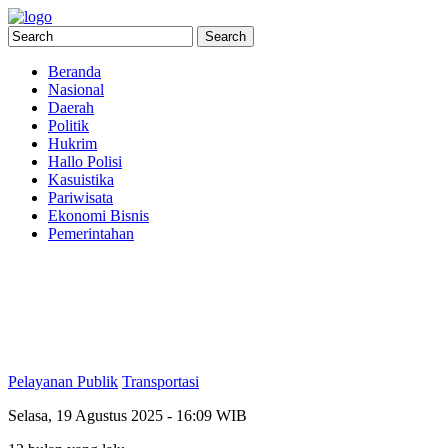
Beranda
Nasional
Daerah
Politik
Hukrim
Hallo Polisi
Kasuistika
Pariwisata
Ekonomi Bisnis
Pemerintahan
Pelayanan Publik
Transportasi
Selasa, 19 Agustus 2025 - 16:09 WIB