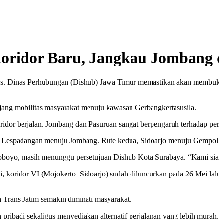
Koridor Baru, Jangkau Jombang
as. Dinas Perhubungan (Dishub) Jawa Timur memastikan akan membuka 
jang mobilitas masyarakat menuju kawasan Gerbangkertasusila.
oridor berjalan. Jombang dan Pasuruan sangat berpengaruh terhadap pe
l Lespadangan menuju Jombang. Rute kedua, Sidoarjo menuju Gempol, 
oboyo, masih menunggu persetujuan Dishub Kota Surabaya. “Kami siap 
ni, koridor VI (Mojokerto–Sidoarjo) sudah diluncurkan pada 26 Mei la
 Trans Jatim semakin diminati masyarakat.
n pribadi sekaligus menyediakan alternatif perjalanan yang lebih mura