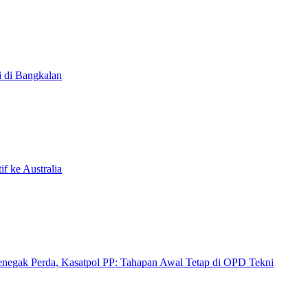
i di Bangkalan
f ke Australia
egak Perda, Kasatpol PP: Tahapan Awal Tetap di OPD Tekni