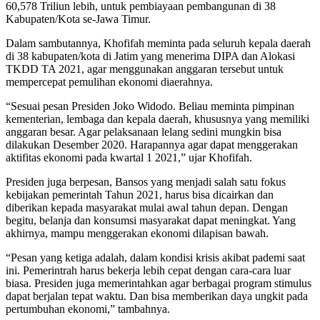
60,578 Triliun lebih, untuk pembiayaan pembangunan di 38
Kabupaten/Kota se-Jawa Timur.
Dalam sambutannya, Khofifah meminta pada seluruh kepala daerah
di 38 kabupaten/kota di Jatim yang menerima DIPA dan Alokasi
TKDD TA 2021, agar menggunakan anggaran tersebut untuk
mempercepat pemulihan ekonomi diaerahnya.
“Sesuai pesan Presiden Joko Widodo. Beliau meminta pimpinan
kementerian, lembaga dan kepala daerah, khususnya yang memiliki
anggaran besar. Agar pelaksanaan lelang sedini mungkin bisa
dilakukan Desember 2020. Harapannya agar dapat menggerakan
aktifitas ekonomi pada kwartal 1 2021,” ujar Khofifah.
Presiden juga berpesan, Bansos yang menjadi salah satu fokus
kebijakan pemerintah Tahun 2021, harus bisa dicairkan dan
diberikan kepada masyarakat mulai awal tahun depan. Dengan
begitu, belanja dan konsumsi masyarakat dapat meningkat. Yang
akhirnya, mampu menggerakan ekonomi dilapisan bawah.
“Pesan yang ketiga adalah, dalam kondisi krisis akibat pademi saat
ini. Pemerintrah harus bekerja lebih cepat dengan cara-cara luar
biasa. Presiden juga memerintahkan agar berbagai program stimulus
dapat berjalan tepat waktu. Dan bisa memberikan daya ungkit pada
pertumbuhan ekonomi,” tambahnya.