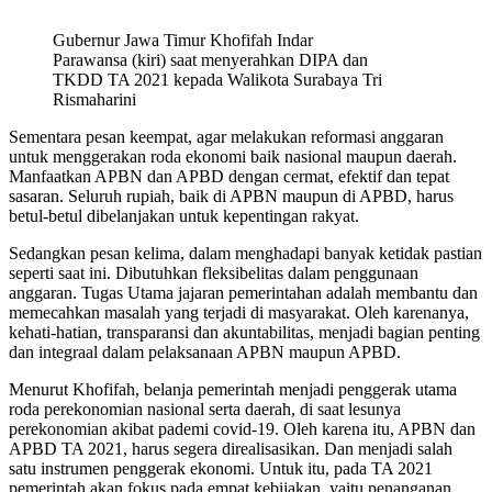
Gubernur Jawa Timur Khofifah Indar
Parawansa (kiri) saat menyerahkan DIPA dan
TKDD TA 2021 kepada Walikota Surabaya Tri
Rismaharini
Sementara pesan keempat, agar melakukan reformasi anggaran
untuk menggerakan roda ekonomi baik nasional maupun daerah.
Manfaatkan APBN dan APBD dengan cermat, efektif dan tepat
sasaran. Seluruh rupiah, baik di APBN maupun di APBD, harus
betul-betul dibelanjakan untuk kepentingan rakyat.
Sedangkan pesan kelima, dalam menghadapi banyak ketidak pastian
seperti saat ini. Dibutuhkan fleksibelitas dalam penggunaan
anggaran. Tugas Utama jajaran pemerintahan adalah membantu dan
memecahkan masalah yang terjadi di masyarakat. Oleh karenanya,
kehati-hatian, transparansi dan akuntabilitas, menjadi bagian penting
dan integraal dalam pelaksanaan APBN maupun APBD.
Menurut Khofifah, belanja pemerintah menjadi penggerak utama
roda perekonomian nasional serta daerah, di saat lesunya
perekonomian akibat pademi covid-19. Oleh karena itu, APBN dan
APBD TA 2021, harus segera direalisasikan. Dan menjadi salah
satu instrumen penggerak ekonomi. Untuk itu, pada TA 2021
pemerintah akan fokus pada empat kebijakan, yaitu penanganan