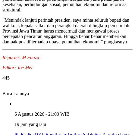
kesehatan, perlindungan sosial, pemulihan ekonomi dan reformasi
struktural.
“Menindak lanjuti perintah presiden, saya minta seluruh bupati dan
walikota, kepala satker dan perangkat daerah dilingkup pemerintah
Provinsi Jawa Timur, harus mencermati dan mengawal proses
percepatan pencairan anggaran. Hingga benar-benar memberikan
dampak positif terhadap upaya pemulihan ekonomi,” pungkasnya
Reporter: M Faaza
Editor: Joe Mei
445
Baca Lainnya
6 Agustus 2026 - 21:00 WIB
19 jam yang lalu
Plt Kadis P2KP Bangkalan Jadikan Salak Sek Nasek sebagai