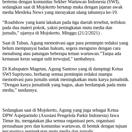
bertemu dengan komunitas Sekber Wartawan Indonesia (SWI),
sedangkan saat di Mojokerto bertatap muka dengan jajaran awak
media Merdeka News yang merayakan ulang tahunnya ke-19.
“Roadshow yang kami lakukan pada tiga daerah tersebut, terfokus
pada dua materi pokok, yakni peningkatan mutu media dan
jurnalis,” ujarnya di Mojokerto, Minggu (21/2/2021) .
Saat di Tuban, Agung memotivasi agar para pemimpin redaksi yang
belum mempunyai badan hukum, segera mengurus dengan cara
menabung atau patungan beberapa teman wartawan.”Tanpa ada
kemauan keras sangat sulit terwujud,” tambahnya.
Di Kabupaten Magetan, Agung Santoso yang di dampingi Ketua
SWI Supriyono, berharap semua pemimpin redaksi mampu
memotivasi para jurnalis untuk meningkatkan mutu karya jurnalistik.
“Dengan karya jurnalistik yang bagus, akan berdampak pada mutu
media,” tandasnya.
Sedangkan saat di Mojokerto, Agung yang juga sebagai Ketua
DPW Aspeparindo (Asosiasi Pengelola Parkir Indonesia) Jawa
Timur itu, mengatakan jika semua organisasi pers, organisasi
perusahaan pers dan komunitas wartawan, di bentuk dengan tujuan
tercapainya peningkatan mutu media dan jurnalis.