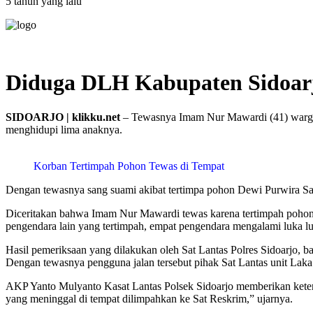
5 tahun yang lalu
Diduga DLH Kabupaten Sidoarj
SIDOARJO | klikku.net
– Tewasnya Imam Nur Mawardi (41) warga B
menghidupi lima anaknya.
Korban Tertimpah Pohon Tewas di Tempat
Dengan tewasnya sang suami akibat tertimpa pohon Dewi Purwira Sa
Diceritakan bahwa Imam Nur Mawardi tewas karena tertimpah pohon
pengendara lain yang tertimpah, empat pengendara mengalami luka l
Hasil pemeriksaan yang dilakukan oleh Sat Lantas Polres Sidoarjo,
Dengan tewasnya pengguna jalan tersebut pihak Sat Lantas unit Laka
AKP Yanto Mulyanto Kasat Lantas Polsek Sidoarjo memberikan keter
yang meninggal di tempat dilimpahkan ke Sat Reskrim,” ujarnya.