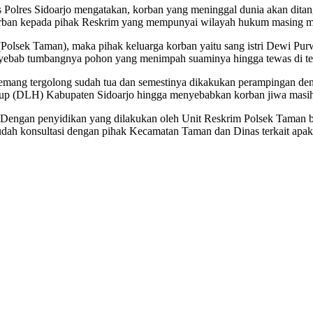
 Polres Sidoarjo mengatakan, korban yang meninggal dunia akan ditan
rban kepada pihak Reskrim yang mempunyai wilayah hukum masing ma
(Polsek Taman), maka pihak keluarga korban yaitu sang istri Dewi Pu
enyebab tumbangnya pohon yang menimpah suaminya hingga tewas di t
mang tergolong sudah tua dan semestinya dikakukan perampingan den
dup (DLH) Kabupaten Sidoarjo hingga menyebabkan korban jiwa masih
engan penyidikan yang dilakukan oleh Unit Reskrim Polsek Taman b
sudah konsultasi dengan pihak Kecamatan Taman dan Dinas terkait apa