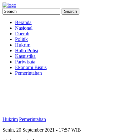
Beranda
Nasional
Daerah
Politik
Hukrim
Hallo Polisi
Kasuistika
Pariwisata
Ekonomi Bisnis
Pemerintahan
Hukrim
Pemerintahan
Senin, 20 September 2021 - 17:57 WIB