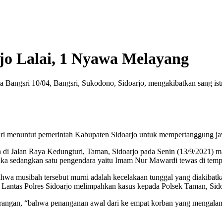
o Lalai, 1 Nyawa Melayang
angsri 10/04, Bangsri, Sukodono, Sidoarjo, mengakibatkan sang istr
ri menuntut pemerintah Kabupaten Sidoarjo untuk mempertanggung ja
 di Jalan Raya Kedungturi, Taman, Sidoarjo pada Senin (13/9/2021)
uka sedangkan satu pengendara yaitu Imam Nur Mawardi tewas di temp
 bahwa musibah tersebut murni adalah kecelakaan tunggal yang diakiba
 Lantas Polres Sidoarjo melimpahkan kasus kepada Polsek Taman, Sido
angan, “bahwa penanganan awal dari ke empat korban yang mengalami 