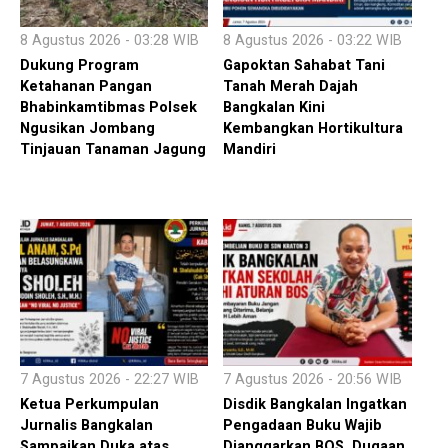
8 Agustus 2026 - 03:28 WIB
8 Agustus 2026 - 03:22 WIB
Dukung Program
Gapoktan Sahabat Tani
Ketahanan Pangan
Tanah Merah Dajah
Bhabinkamtibmas Polsek
Bangkalan Kini
Ngusikan Jombang
Kembangkan Hortikultura
Tinjauan Tanaman Jagung
Mandiri
7 Agustus 2026 - 22:27 WIB
7 Agustus 2026 - 20:56 WIB
Ketua Perkumpulan
Disdik Bangkalan Ingatkan
Jurnalis Bangkalan
Pengadaan Buku Wajib
Sampaikan Duka atas
Dianggarkan BOS, Dugaan