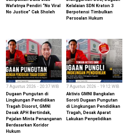
Wafatnya Pendiri “No Viral
Kelalaian SDN Kraton 3
No Justice” Cak Sholeh
Berpotensi Timbulkan
Persoalan Hukum
7 Agustus 2026 - 20:37 WIB
7 Agustus 2026 - 19:12 WIB
Dugaan Pungutan di
Aktivis GMNI Bangkalan
Lingkungan Pendidikan
Soroti Dugaan Pungutan
Tragah Disorot, GMNI
di Lingkungan Pendidikan
Desak APH Bertindak,
Tragah, Desak Aparat
Pejalan Minta Penanganan
Lakukan Penyelidikan
Berdasarkan Koridor
Hukum