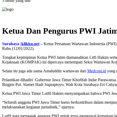
5 tahun yang lalu
Ketua Dan Pengurus PWI Jatim 
Surabaya |
klikku.net
–
Ketua Persatuan Wartawan Indonesia (PWI) p
Rabu (12/01/2022).
Tongkat kepimpinan Ketua PWI Jatim diamanahkan Litfi Hakim sert
Kejaksaan (KOMPAK) ini dipercaya menempati Seksi Wartawan Keja
Selain itu juga ada nama Amaluddin wartawan dari
Medcom.id
yang m
Pelantikan dihadiri Gubernur Jawa Timur Khofifah Indar Parawansa
Brigjen Pol. Slamet Hadi Supraptoyo, Wali Kota Surabaya Eri Cah
Ketua PWI Jawa Timur Lutfil Hakim menyampaikan bahwa PWI Jawa T
“Seluruh anggota PWI Jawa Timur harus berkontribusi dalam menjunju
melaksanakan kegiatan jurnalistik,” ujarnya.
Lutfil juga mengajak anggota PWI untuk terus mengawal kemajuan ba