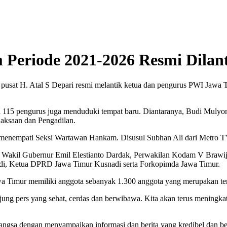
Periode 2021-2026 Resmi Dilan
usat H. Atal S Depari resmi melantik ketua dan pengurus PWI Jawa T
a 115 pengurus juga menduduki tempat baru. Diantaranya, Budi Muly
ksaan dan Pengadilan.
enempati Seksi Wartawan Hankam. Disusul Subhan Ali dari Metro TV
, Wakil Gubernur Emil Elestianto Dardak, Perwakilan Kodam V Brawij
yadi, Ketua DPRD Jawa Timur Kusnadi serta Forkopimda Jawa Timur.
imur memiliki anggota sebanyak 1.300 anggota yang merupakan terb
ng pers yang sehat, cerdas dan berwibawa. Kita akan terus meningkatk
ngsa dengan menyampaikan informasi dan berita yang kredibel dan be