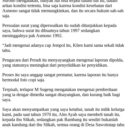
Surono mengatakan, banyak hal bisa terjadi dalam hal itu, dalam
artian kondisi tertentu, bisa saja karena kondisi kesehatan dari
Asmono sangat tidak memungkinkan, dan itu secara hukum sah-sah
saja.
Persoalan surat yang dipersoalkan itu sudah ditunjukkan kepada
saya, bahwa surat itu dibuatnya tahun 1997 sedangkan
meninggalnya pak Asmono 1992.
“Jadi mengenai adanya cap Jempol itu, Klien kami sama sekali tidak
tahu.
Pengacara dari Peradi itu menyayangkan mengenai laporan dipolda,
yang statusnya meningkat dari penyelidikan ke penyidikan.
Proses itu saya anggap sangat prematur, karena laporan itu hanya
bermodal foto copi saja.
Terpisah, terlapor M Sugeng mengatakan mengenai pemberitaan
yang ia dengar dimedia sangat disayangkan, dan kurang baik bagi
saya.
Saya akan menyampaikan yang saya ketahui, tanah itu milik kelurga
kami, pada saat tahun 1970 itu, Alm Ayah saya membeli tanah itu,
kepada ibu Slikah, sedangkan pak Bambang itu sendiri bukanlah
anak kandung dari ibu Slikah, semua orang di Desa Sawotratap tahu