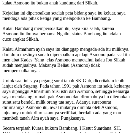
kalau Asmono itu bukan anak kandung dari Slikah.
Kejadian ini dipersoalkan setelah peta bidang saya itu keluar, saya
menduga ada pihak ketiga yang melaporkan ke Bambang.
Kalau Bambang mempersoalkan itu, saya kira salah, karena
Asmono itu ibunya bernama Ngatiu, status Bambang itu adalah
cucu angkat Slikah.
Kalau Almarhum ayah saya itu dianggap mengada-ada itu miliknya,
dari dulu mestinya sudah dipersoalkan apalagi Asmono pada saat itu
menjabat Kades, Yang jelas Asmono mengetahui kalau Ibu Slikah
sudah menjualnya. Makanya Beliau (Asmono) tidak
mempersoalkannya.
Untuk saat ini saya pegang surat tanah SK Gub, diceritakan lebih
lanjut oleh Sugeng. Pada tahun 1991 pak Asmono itu sakit, keluarga
saya dipanggil Almarhum Susi istri dari Asmono, sehingga keluarga
saya mendatangi rumah pak Asmono dan dirumahnya itu ditemukan
surat satu bendel, milik orang tua saya. Adanya surat-surat
dirumahnya Asmono itu, awal mulanya diminta oleh Asmono,
tujuannya untuk diuruskannya sertifikat, berdalih ada yang mau
membeli tanah Alm ayah saya. Pungkasnya.
Secara terpisah Kuasa hukum Bambang, I Ketut Suardana, SH.