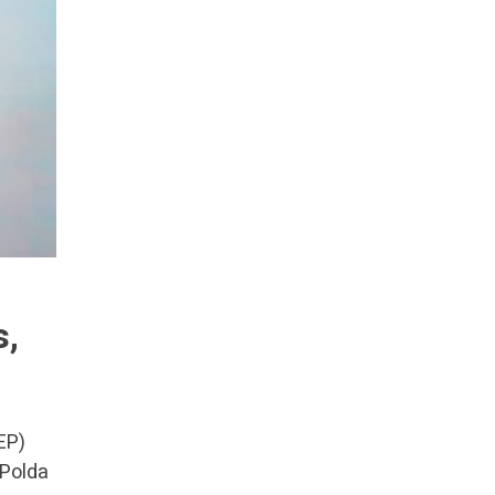
s,
EP)
 Polda