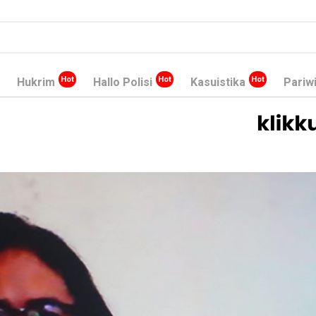
Hukrim
Hallo Polisi
Kasuistika
Pariw