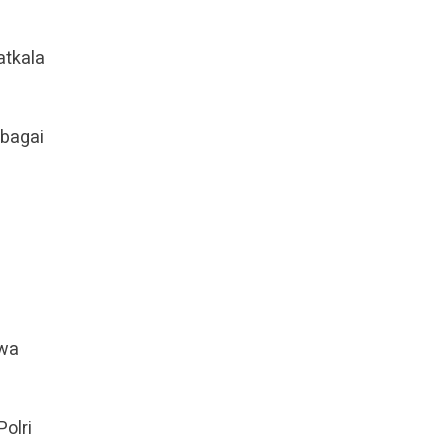
atkala
ebagai
kwa
olri