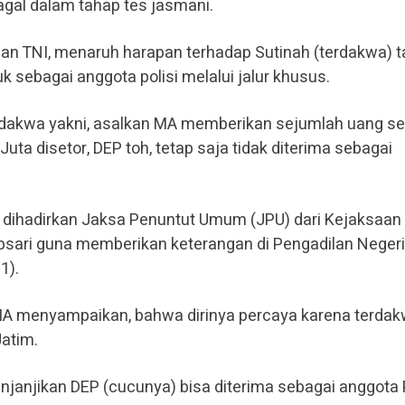
agal dalam tahap tes jasmani.
 TNI, menaruh harapan terhadap Sutinah (terdakwa) t
 sebagai anggota polisi melalui jalur khusus.
rdakwa yakni, asalkan MA memberikan sejumlah uang s
uta disetor, DEP toh, tetap saja tidak diterima sebagai
 dihadirkan Jaksa Penuntut Umum (JPU) dari Kejaksaan
Absari guna memberikan keterangan di Pengadilan Negeri
1).
MA menyampaikan, bahwa dirinya percaya karena terda
atim.
janjikan DEP (cucunya) bisa diterima sebagai anggota P