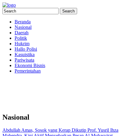
Beranda
Nasional
Daerah
Politik
Hukrim
Hallo Polisi
Kasuistika
Pariwisata
Ekonomi Bisnis
Pemerintahan
Nasional
Abdullah Amas, Sosok yang Kerap Dikutip Prof. Yusril Ihza
Mahendra, Kini Aktif Menyebarkan Pesan Al-Mubasyirat