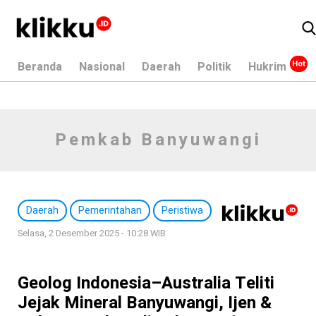
Beranda
Nasional
Daerah
Politik
Hukrim
Pemkab Banyuwangi
Daerah
Pemerintahan
Peristiwa
Selasa, 2 Desember 2025 - 10:28 WIB
Geolog Indonesia–Australia Teliti
Jejak Mineral Banyuwangi, Ijen &